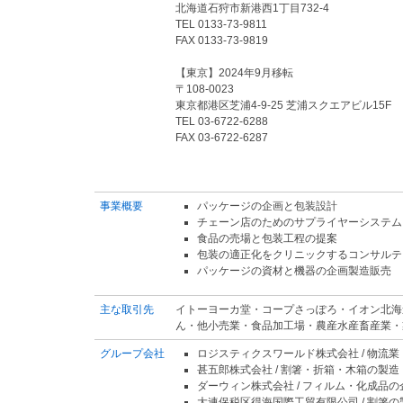
北海道石狩市新港西1丁目732-4
TEL 0133-73-9811
FAX 0133-73-9819
【東京】2024年9月移転
〒108-0023
東京都港区芝浦4-9-25 芝浦スクエアビル15F
TEL 03-6722-6288
FAX 03-6722-6287
事業概要
パッケージの企画と包装設計
チェーン店のためのサプライヤーシステム
食品の売場と包装工程の提案
包装の適正化をクリニックするコンサルテ
パッケージの資材と機器の企画製造販売
主な取引先
イトーヨーカ堂・コープさっぽろ・イオン北海
ん・他小売業・食品加工場・農産水産畜産業・
グループ会社
ロジスティクスワールド株式会社 / 物流業
甚五郎株式会社 / 割箸・折箱・木箱の製造
ダーウィン株式会社 / フィルム・化成品
大連保税区得海国際工貿有限公司 / 割箸の製