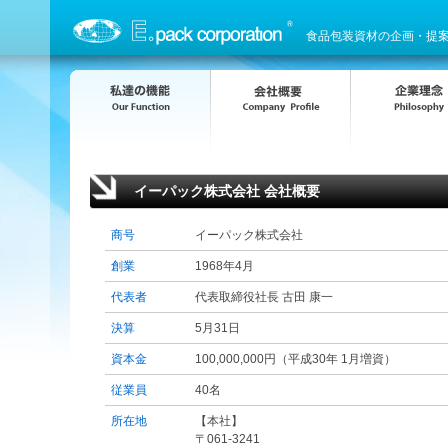
食品包装資材の企画・提
イーパック株式会社 会社概要
商号
イーパック株式会社
創業
1968年4月
代表者
代表取締役社長 古田 康一
決算
5月31日
資本金
100,000,000円（平成30年 1月増資）
従業員
40名
所在地
【本社】
〒061-3241